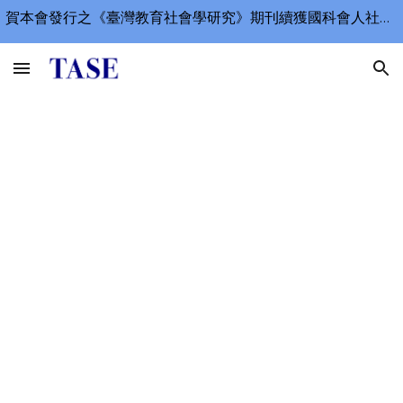
賀本會發行之《臺灣教育社會學研究》期刊續獲國科會人社中心2025年「臺灣人文及社會科學期刊評比暨核心期刊收錄」一級期刊名單（TSSCI）收錄。並榮獲111年度國家圖書館臺灣學術資源影響力 「期刊即時傳播獎」 教育學學門期刊第三名！
Skip to main content
Skip to navigation